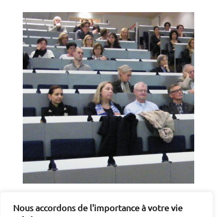
Conférence inaugurale de la Société
Luxembourgeoise de Diabétologie
Nous accordons de l'importance à votre vie