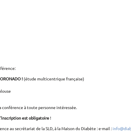
nférence:
e CORONADO !
(étude multicentrique française)
ulouse
 la conférence à toute personne intéressée.
l’inscription est obligatoire
!
nce au secrétariat de la SLD, à la Maison du Diabète : e-mail :
info@diab